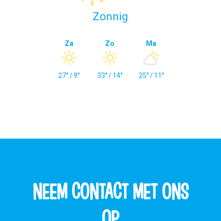
Zonnig
Za
Zo
Ma
27°
/
9°
33°
/
14°
25°
/
11°
NEEM CONTACT MET ONS
OP